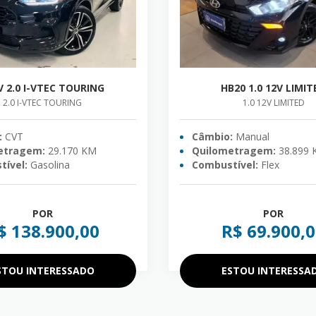
V 2.0 I-VTEC TOURING
HB20 1.0 12V LIMIT
2.0 I-VTEC TOURING
1.0 12V LIMITED
:
CVT
Câmbio:
Manual
etragem:
29.170 KM
Quilometragem:
38.899
ível:
Gasolina
Combustível:
Flex
POR
POR
$ 138.900,00
R$ 69.900,
STOU INTERESSADO
ESTOU INTERESSA