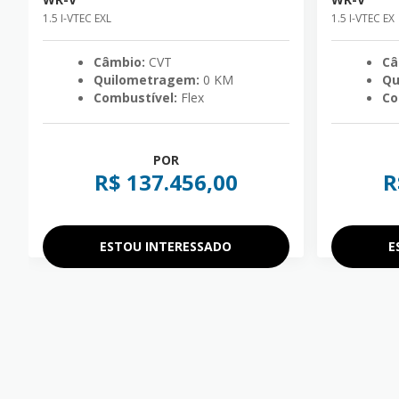
1.5 I-VTEC EXL
1.5 I-VTEC EX
Câmbio:
CVT
Câ
Quilometragem:
0 KM
Qu
Combustível:
Flex
Co
POR
R$ 137.456,00
R
ESTOU INTERESSADO
E