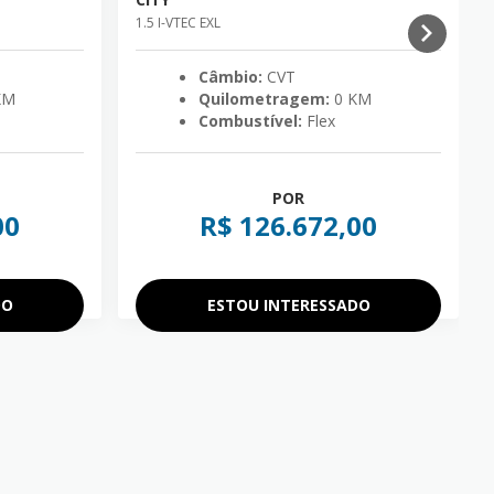
1.5 I-VTEC EXL
Câmbio:
CVT
KM
Quilometragem:
0 KM
Combustível:
Flex
POR
00
R$ 126.672,00
DO
ESTOU INTERESSADO