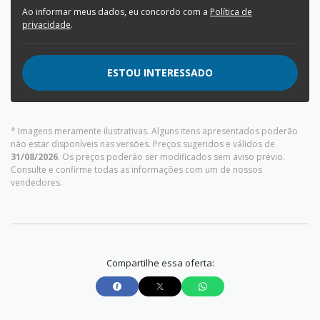
Ao informar meus dados, eu concordo com a
Política de
privacidade
.
ESTOU INTERESSADO
* Imagens meramente ilustrativas. Alguns itens apresentados poderão
não estar disponíveis nas versões. Preços sugeridos e válidos de
31/08/2026
. Os preços poderão ser modificados sem aviso prévio.
Consulte e confirme todas as informações com um de nossos
vendedores.
Compartilhe essa oferta: