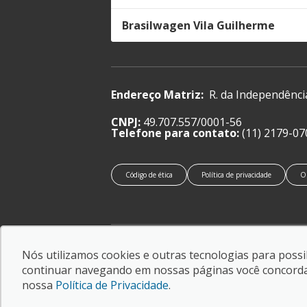
Brasilwagen Vila Guilherme
Endereço Matriz:
R. da Independênci
CNPJ:
49.707.557/0001-56
Telefone para contato:
(11) 2179-07
Código de ética
Política de privacidade
O
© Copyright 2026
-
AutoForce - Todos os direitos
Nós utilizamos cookies e outras tecnologias para possib
reservados.
continuar navegando em nossas páginas você concorda c
Confira a nossa
Política de privacidade
.
nossa
Política de Privacidade
.