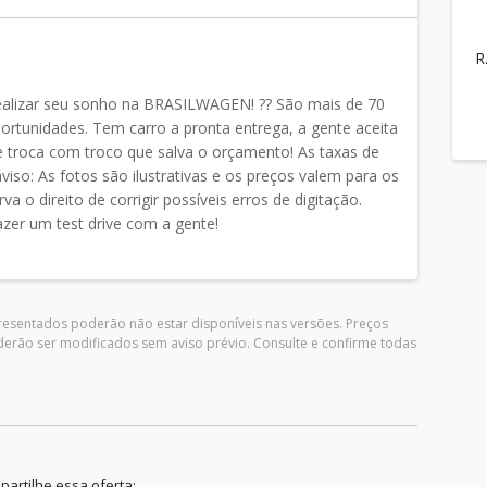
R
ealizar seu sonho na BRASILWAGEN! ?? São mais de 70
ortunidades. Tem carro a pronta entrega, a gente aceita
 troca com troco que salva o orçamento! As taxas de
iso: As fotos são ilustrativas e os preços valem para os
a o direito de corrigir possíveis erros de digitação.
zer um test drive com a gente!
presentados poderão não estar disponíveis nas versões. Preços
derão ser modificados sem aviso prévio. Consulte e confirme todas
artilhe essa oferta: