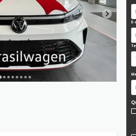
E-
Te
M
Q