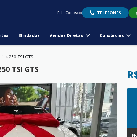
TELEFONES
Fale Conosco:
rtas
Blindados
Vendas Diretas
Consórcios
 1.4 250 TSI GTS
250 TSI GTS
R
N