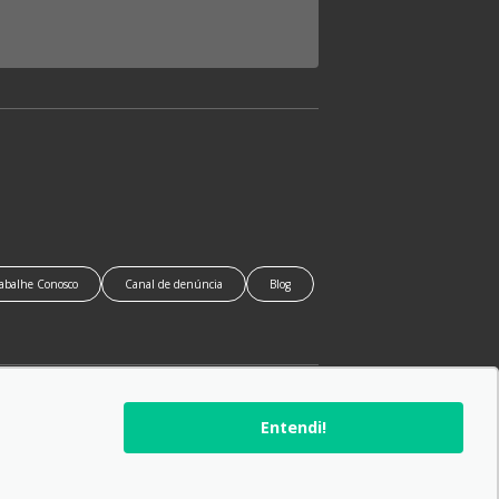
abalhe Conosco
Canal de denúncia
Blog
SIGA-NOS:
Entendi!