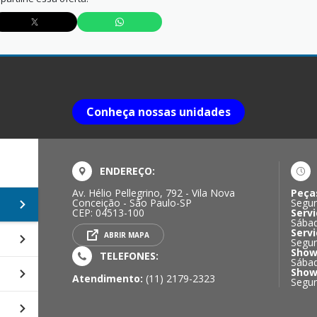
Conheça nossas unidades
ENDEREÇO:
Av. Hélio Pellegrino, 792 - Vila Nova
Peça
Conceição - São Paulo-SP
Segun
CEP: 04513-100
Servi
Sábad
Servi
ABRIR MAPA
Segun
Show
TELEFONES:
Sábad
Show
Atendimento:
(11) 2179-2323
Segun