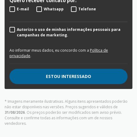
Quero receber contato por:
E-mail
Whatsapp
Telefone
Autorizo o uso de minhas informações pessoais para
campanhas de marketing.
Ao informar meus dados, eu concordo com a
Política de
privacidade
.
ESTOU INTERESSADO
* Imagens meramente ilustrativas. Alguns itens apresentados poderão
não estar disponíveis nas versões. Preços sugeridos e válidos de
31/08/2026
. Os preços poderão ser modificados sem aviso prévio.
Consulte e confirme todas as informações com um de nossos
vendedores.