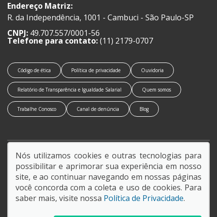
Endereço Matriz:
R. da Independência, 1001 - Cambuci - São Paulo-SP
CNPJ:
49.707.557/0001-56
Telefone para contato:
(11) 2179-0707
Código de ética
Política de privacidade
Ouvidoria
Relatório de Transparência e Igualdade Salarial
Quem somos
Trabalhe Conosco
Canal de denúncia
Blog
Nós utilizamos cookies e outras tecnologias para
SIGA-NOS:
possibilitar e aprimorar sua experiência em nosso
site, e ao continuar navegando em nossas páginas
você concorda com a coleta e uso de cookies. Para
saber mais, visite nossa
Política de Privacidade
.
© Copyright 2026
AutoForce - Todos os direitos reservados.
Política de privacidade
.