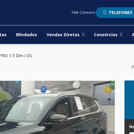
TELEFONES
Fale Conosco:
tas
Blindados
Vendas Diretas
Consórcios
RO 1.5 Dm-i GS
P
N