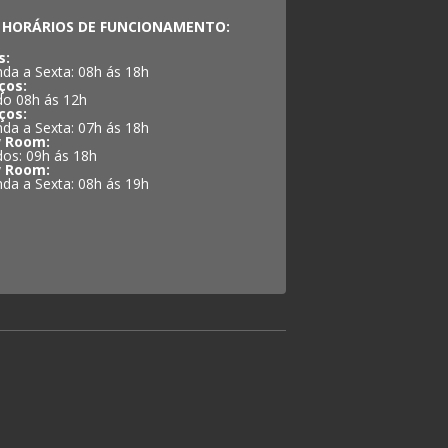
HORÁRIOS DE FUNCIONAMENTO:
s:
da a Sexta: 08h ás 18h
ços:
o 08h ás 12h
ços:
da a Sexta: 07h ás 18h
 Room:
os: 09h ás 18h
 Room:
da a Sexta: 08h ás 19h