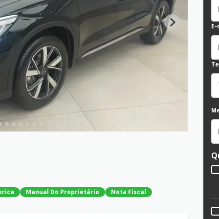
E-
Te
M
Q
brica
Manual Do Proprietário
Nota Fiscal