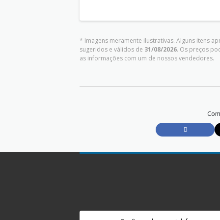
* Imagens meramente ilustrativas. Alguns itens a
sugeridos e válidos de
31/08/2026
. Os preços po
as informações com um de nossos vendedores.
Comp