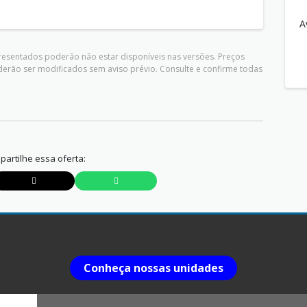
A
presentados poderão não estar disponíveis nas versões. Preços
derão ser modificados sem aviso prévio. Consulte e confirme todas
artilhe essa oferta:
Conheça nossas unidades