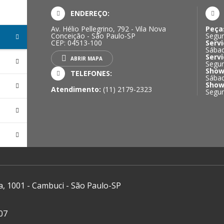
ENDEREÇO:
Av. Hélio Pellegrino, 792 - Vila Nova
Peça
Conceição - São Paulo-SP
Segun
CEP: 04513-100
Servi
Sábad
Servi
ABRIR MAPA
Segun
Show
TELEFONES:
Sábad
Show
Atendimento:
(11) 2179-2323
Segun
a, 1001 - Cambuci - São Paulo-SP
07