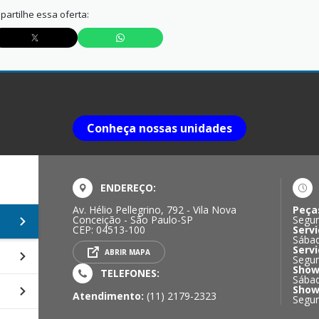
artilhe essa oferta:
Conheça nossas unidades
ENDEREÇO:
Av. Hélio Pellegrino, 792 - Vila Nova
Peça
Conceição - São Paulo-SP
Segun
CEP: 04513-100
Servi
Sábad
Servi
ABRIR MAPA
Segun
Show
TELEFONES:
Sábad
Show
Atendimento:
(11) 2179-2323
Segun