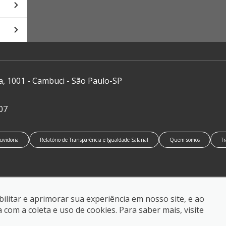
a, 1001 - Cambuci - São Paulo-SP
07
uvidoria
Relatório de Transparência e Igualdade Salarial
Quem somos
Tr
ilitar e aprimorar sua experiência em nosso site, e ao
om a coleta e uso de cookies. Para saber mais, visite