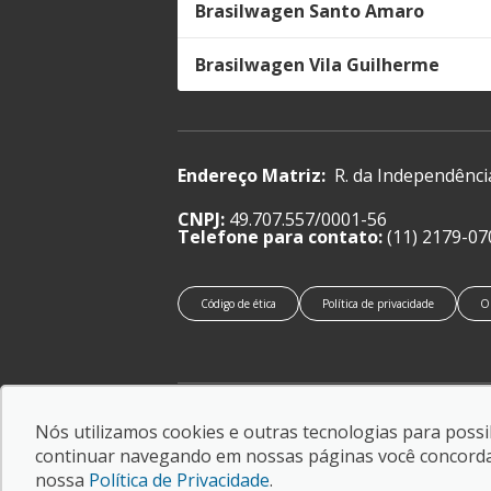
Brasilwagen Santo Amaro
Brasilwagen Vila Guilherme
Endereço Matriz:
R. da Independênci
CNPJ:
49.707.557/0001-56
Telefone para contato:
(11) 2179-07
Código de ética
Política de privacidade
O
© Copyright 2026
-
AutoForce - Todos os direitos
Nós utilizamos cookies e outras tecnologias para possib
reservados.
continuar navegando em nossas páginas você concorda c
Confira a nossa
Política de privacidade
.
nossa
Política de Privacidade
.