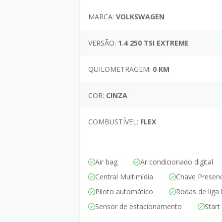
MARCA:
VOLKSWAGEN
VERSÃO:
1.4 250 TSI EXTREME
QUILOMETRAGEM:
0 KM
COR:
CINZA
COMBUSTÍVEL:
FLEX
Air bag
Ar condicionado digital
Central Multimídia
Chave Presenc
Piloto automático
Rodas de liga 
Sensor de estacionamento
Start