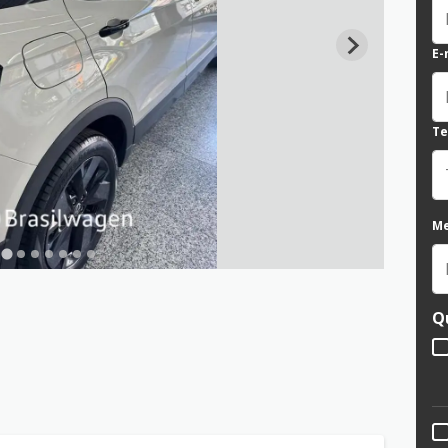
E-
Te
M
Q