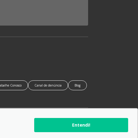
abalhe Conosco
Canal de denúncia
Blog
SIGA-NOS:
Entendi!