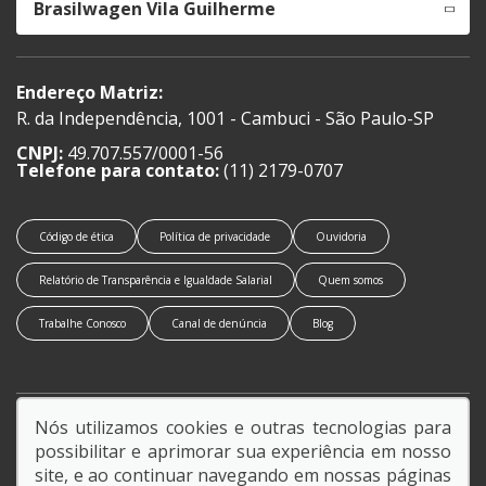
Brasilwagen Vila Guilherme
Endereço Matriz:
R. da Independência, 1001 - Cambuci - São Paulo-SP
CNPJ:
49.707.557/0001-56
Telefone para contato:
(11) 2179-0707
Código de ética
Política de privacidade
Ouvidoria
Relatório de Transparência e Igualdade Salarial
Quem somos
Trabalhe Conosco
Canal de denúncia
Blog
Nós utilizamos cookies e outras tecnologias para
SIGA-NOS:
possibilitar e aprimorar sua experiência em nosso
site, e ao continuar navegando em nossas páginas