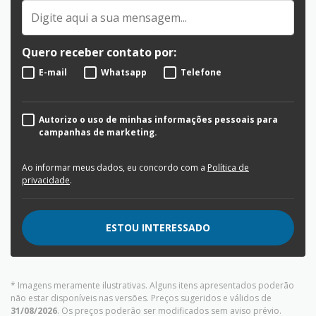
Quero receber contato por:
E-mail
Whatsapp
Telefone
Autorizo o uso de minhas informações pessoais para
campanhas de marketing.
Ao informar meus dados, eu concordo com a
Política de
privacidade
.
ESTOU INTERESSADO
* Imagens meramente ilustrativas. Alguns itens apresentados poderão
não estar disponíveis nas versões. Preços sugeridos e válidos de
31/08/2026
. Os preços poderão ser modificados sem aviso prévio.