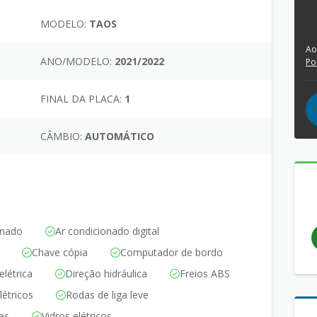
MODELO:
TAOS
Ao
ANO/MODELO:
2021/2022
Po
FINAL DA PLACA:
1
CÂMBIO:
AUTOMÁTICO
onado
Ar condicionado digital
Chave cópia
Computador de bordo
elétrica
Direção hidráulica
Freios ABS
létricos
Rodas de liga leve
cas
Vidros elétricos