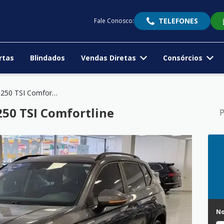
TELEFONES
Fale Conosco:
rtas
Blindados
Vendas Diretas
Consórcios
TAOS 1.4 250 TSI Comfortline
250 TSI Comfortline
P
N