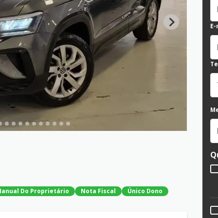
E-
Te
M
Q
anual Do Proprietário
Nota Fiscal
Único Dono