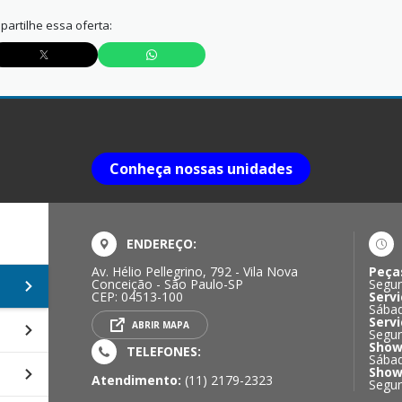
artilhe essa oferta:
Conheça nossas unidades
ENDEREÇO:
Av. Hélio Pellegrino, 792 - Vila Nova
Peça
Conceição - São Paulo-SP
Segun
CEP: 04513-100
Servi
Sábad
Servi
ABRIR MAPA
Segun
Show
TELEFONES:
Sábad
Show
Atendimento:
(11) 2179-2323
Segun