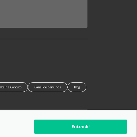
abalhe Conosco
Canal de denúncia
Blog
SIGA-NOS:
Entendi!