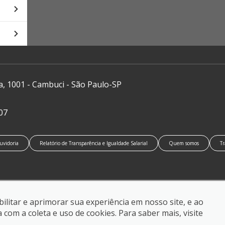
a, 1001 - Cambuci - São Paulo-SP
07
uvidoria
Relatório de Transparência e Igualdade Salarial
Quem somos
Tr
ilitar e aprimorar sua experiência em nosso site, e ao
om a coleta e uso de cookies. Para saber mais, visite