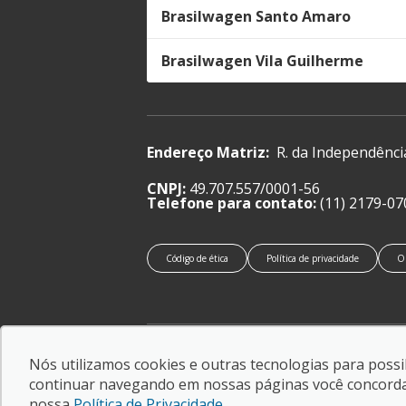
Brasilwagen Santo Amaro
Brasilwagen Vila Guilherme
Endereço Matriz:
R. da Independênci
CNPJ:
49.707.557/0001-56
Telefone para contato:
(11) 2179-07
Código de ética
Política de privacidade
O
© Copyright 2026
-
AutoForce - Todos os direitos
Nós utilizamos cookies e outras tecnologias para possib
reservados.
continuar navegando em nossas páginas você concorda c
Confira a nossa
Política de privacidade
.
nossa
Política de Privacidade
.