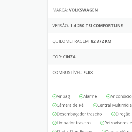
MARCA:
VOLKSWAGEN
VERSÃO:
1.4 250 TSI COMFORTLINE
QUILOMETRAGEM:
82.372 KM
COR:
CINZA
COMBUSTÍVEL:
FLEX
Air bag
Alarme
Ar condici
Câmera de Ré
Central Multimídia
Desembaçador traseiro
Direção 
Limpador traseiro
Retrovisores e
Start / Stop Engine
Travas elétri