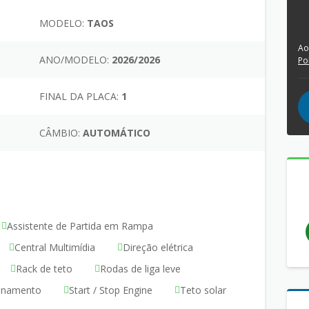
MODELO:
TAOS
Ao
ANO/MODELO:
2026/2026
Po
FINAL DA PLACA:
1
CÂMBIO:
AUTOMÁTICO
Assistente de Partida em Rampa
Central Multimídia
Direção elétrica
Rack de teto
Rodas de liga leve
ionamento
Start / Stop Engine
Teto solar