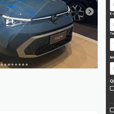
E-
Te
M
Q