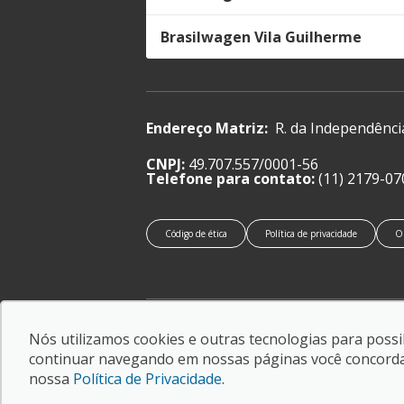
Brasilwagen Vila Guilherme
Endereço Matriz:
R. da Independênci
CNPJ:
49.707.557/0001-56
Telefone para contato:
(11) 2179-07
Código de ética
Política de privacidade
O
© Copyright 2026
-
AutoForce - Todos os direitos
Nós utilizamos cookies e outras tecnologias para possib
reservados.
continuar navegando em nossas páginas você concorda c
Confira a nossa
Política de privacidade
.
nossa
Política de Privacidade
.