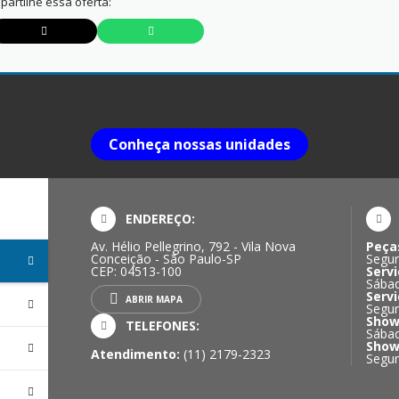
artilhe essa oferta:
Conheça nossas unidades
ENDEREÇO:
Av. Hélio Pellegrino, 792 - Vila Nova
Peça
Conceição - São Paulo-SP
Segun
CEP: 04513-100
Servi
Sábad
Servi
ABRIR MAPA
Segun
Show
TELEFONES:
Sábad
Show
Atendimento:
(11) 2179-2323
Segun