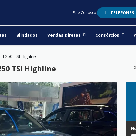
TELEFONES
Fale Conosco:
tas
Blindados
Vendas Diretas
Consórcios
.4 250 TSI Highline
50 TSI Highline
P
N