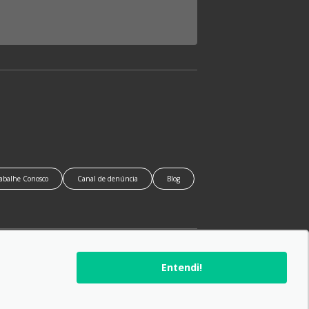
abalhe Conosco
Canal de denúncia
Blog
SIGA-NOS:
Entendi!