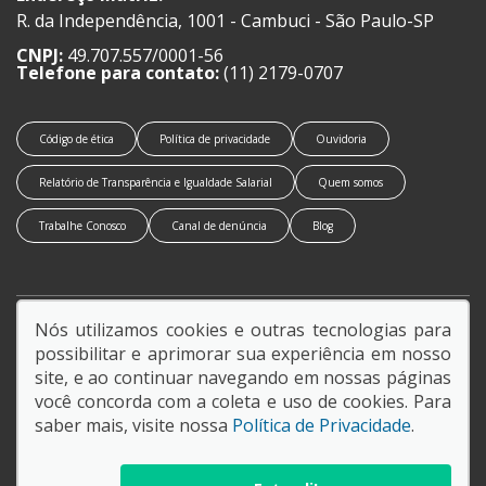
R. da Independência, 1001 - Cambuci - São Paulo-SP
CNPJ:
49.707.557/0001-56
Telefone para contato:
(11) 2179-0707
Código de ética
Política de privacidade
Ouvidoria
Relatório de Transparência e Igualdade Salarial
Quem somos
Trabalhe Conosco
Canal de denúncia
Blog
Nós utilizamos cookies e outras tecnologias para
SIGA-NOS:
possibilitar e aprimorar sua experiência em nosso
site, e ao continuar navegando em nossas páginas
você concorda com a coleta e uso de cookies. Para
saber mais, visite nossa
Política de Privacidade
.
© Copyright 2026
AutoForce - Todos os direitos reservados.
Política de privacidade
.