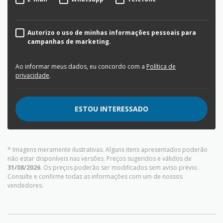
Autorizo o uso de minhas informações pessoais para
campanhas de marketing.
Ao informar meus dados, eu concordo com a
Política de
privacidade
.
ESTOU INTERESSADO
* Imagens meramente ilustrativas. Alguns itens apresentados poderão
não estar disponíveis nas versões. Preços sugeridos e válidos de
31/08/2026
. Os preços poderão ser modificados sem aviso prévio.
Consulte e confirme todas as informações com um de nossos
vendedores.