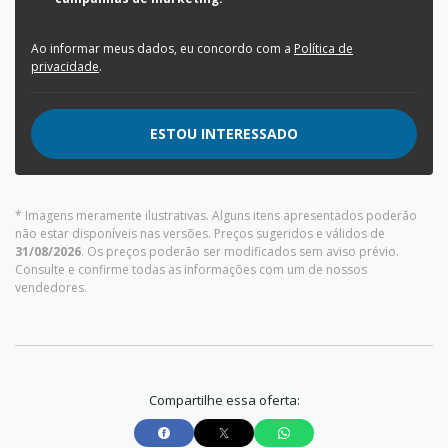
Ao informar meus dados, eu concordo com a
Política de
privacidade
.
ESTOU INTERESSADO
* Imagens meramente ilustrativas. Alguns itens apresentados poderão
não estar disponíveis nas versões. Preços sugeridos e válidos de
31/08/2026
. Os preços poderão ser modificados sem aviso prévio.
Consulte e confirme todas as informações com um de nossos
vendedores.
Compartilhe essa oferta: