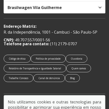
Brasilwagen Vila Guilherme
Endereço Matriz:
R. da Independência, 1001 - Cambuci - São Paulo-SP
CNPJ:
49.707.557/0001-56
Telefone para contato:
(11) 2179-0707
Código de ética
Política de privacidade
Ouvidoria
Relatório de Transparência e Igualdade Salarial
Quem somos
Trabalhe Conosco
Canal de denúncia
Blog
Nós utilizamos cookies e outras tecnologias para
SIGA-NOS:
possibilitar e aprimorar sua experiência em nosso