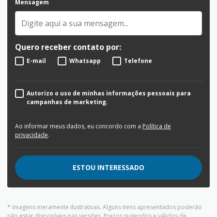
Mensagem
Quero receber contato por:
E-mail
Whatsapp
Telefone
Autorizo o uso de minhas informações pessoais para
campanhas de marketing.
Ao informar meus dados, eu concordo com a
Política de
privacidade
.
ESTOU INTERESSADO
* Imagens meramente ilustrativas. Alguns itens apresentados poderão
não estar disponíveis nas versões. Preços sugeridos e válidos de