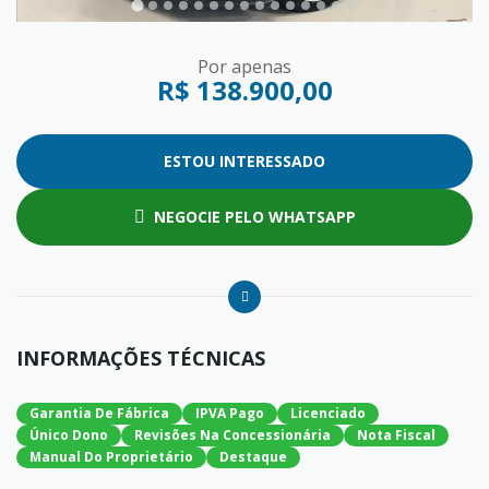
Por apenas
R$ 138.900,00
ESTOU INTERESSADO
NEGOCIE PELO WHATSAPP
INFORMAÇÕES TÉCNICAS
Garantia De Fábrica
IPVA Pago
Licenciado
Único Dono
Revisões Na Concessionária
Nota Fiscal
Manual Do Proprietário
Destaque