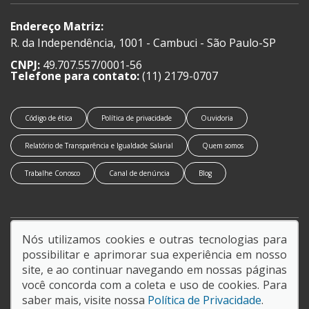
Endereço Matriz:
R. da Independência, 1001 - Cambuci - São Paulo-SP
CNPJ:
49.707.557/0001-56
Telefone para contato:
(11) 2179-0707
Código de ética
Política de privacidade
Ouvidoria
Relatório de Transparência e Igualdade Salarial
Quem somos
Trabalhe Conosco
Canal de denúncia
Blog
Nós utilizamos cookies e outras tecnologias para
SIGA-NOS:
possibilitar e aprimorar sua experiência em nosso
site, e ao continuar navegando em nossas páginas
você concorda com a coleta e uso de cookies. Para
saber mais, visite nossa
Política de Privacidade
.
© Copyright 2026